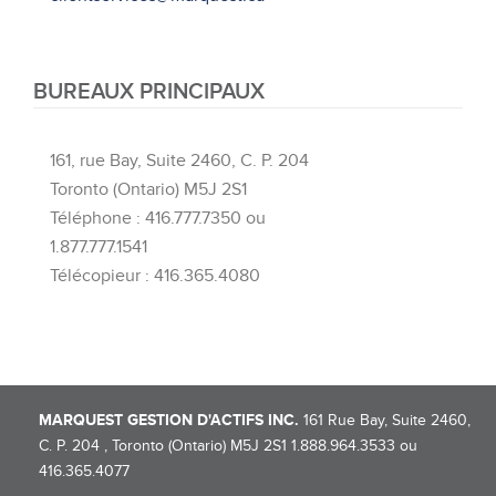
BUREAUX PRINCIPAUX
161, rue Bay, Suite 2460, C. P. 204
Toronto (Ontario) M5J 2S1
Téléphone : 416.777.7350 ou
1.877.777.1541
Télécopieur : 416.365.4080
MARQUEST GESTION D'ACTIFS INC.
161 Rue Bay, Suite 2460,
C. P. 204 , Toronto (Ontario) M5J 2S1 1.888.964.3533 ou
416.365.4077