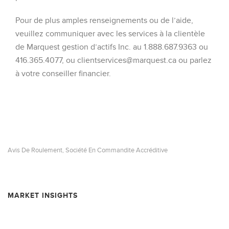
Pour de plus amples renseignements ou de l’aide,
veuillez communiquer avec les services à la clientèle
de Marquest gestion d’actifs Inc. au 1.888.687.9363 ou
416.365.4077, ou clientservices@marquest.ca ou parlez
à votre conseiller financier.
Avis De Roulement
Société En Commandite Accréditive
,
MARKET INSIGHTS
Informations sur la dissolution et le roulement – SOCIÉTÉ EN
COMMANDITE SUPER ACCRÉDITIVE RESSOURCES MINIÈRES