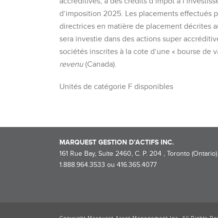
accréditives, à des crédits d’impôt à l’investi
d’imposition 2025. Les placements effectués p
directrices en matière de placement décrites a
sera investie dans des actions super accréditi
sociétés inscrites à la cote d’une « bourse de 
revenu
(Canada).
Unités de catégorie F disponibles
MARQUEST GESTION D’ACTIFS INC.
161 Rue Bay, Suite 2460, C. P. 204 , Toronto (Ontario
1.888.964.3533 ou 416.365.4077