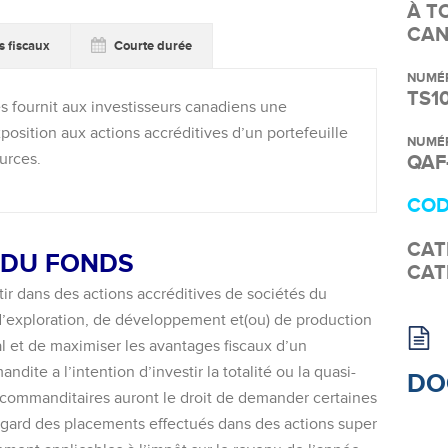
À
T
CAN
 fiscaux
Courte durée
NUMÉR
TS1
s fournit aux investisseurs canadiens une
xposition aux actions accréditives d’un portefeuille
NUMÉR
urces.
QAF
COD
CAT
 DU FONDS
CAT
tir dans des actions accréditives de sociétés du
d’exploration, de développement et(ou) de
production
l et de maximiser les avantages fiscaux d’un
ite a l’intention d’investir la totalité ou la quasi-
DO
s commanditaires auront le droit de demander certaines
l’égard des placements effectués dans des actions super