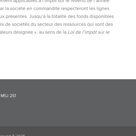
ssement applicables à l’impôt sur le revenu de l’année
ar la société en commandite respecteront les lignes
ux présentes. Jusqu’à la totalité des fonds disponibles
ves de sociétés du secteur des ressources qui sont des
valeurs désignée », au sens de la
Loi de
l’impôt sur le
) M5J 2S1