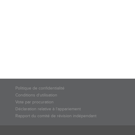
Politique de confidentialité
Conditions d’utilisation
Vote par procuration
Déclaration relative à l’appariement
Rapport du comité de révision indépendant